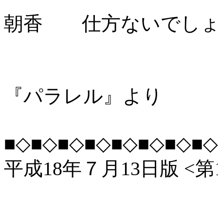
朝香 仕方ないでしょ
vo
『パラレル』より
■◇■◇■◇■◇■◇■◇■◇■◇
平成18年７月13日版 <第