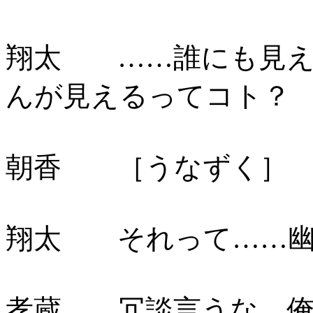
翔太 ……誰にも見え
んが見えるってコト？
朝香 ［うなずく］
翔太 それって……幽
孝蔵 冗談言うな。俺