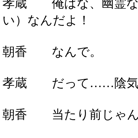
孝蔵 俺はな、幽霊な
い）なんだよ！
朝香 なんで。
孝蔵 だって……陰気
朝香 当たり前じゃ