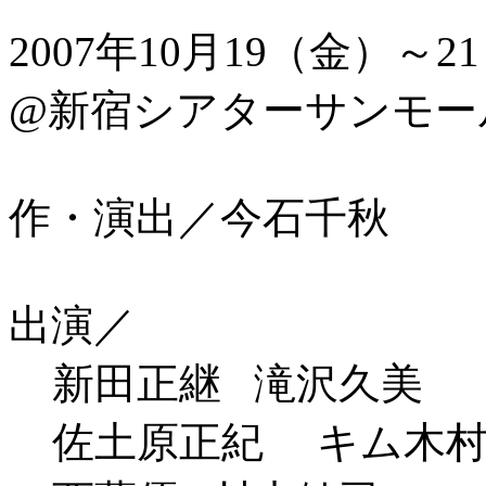
2007年10月19（金）～
@新宿シアターサンモー
作・演出／今石千秋
出演／
新田正継 滝沢久美
佐土原正紀 キム木