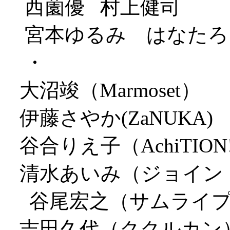
西薗優 村上健司
宮本ゆるみ はなたろ
・
大沼竣（Marmoset）
伊藤さやか(ZaNUKA)
谷合りえ子（AchiTION!
清水あいみ（ジョイン
谷尾宏之（サムライプ
吉田久代（ククルカン