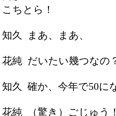
こちとら！
知久 まあ、まあ、
花純 だいたい幾つなの
知久 確か、今年で50に
花純 （驚き）ごじゅう