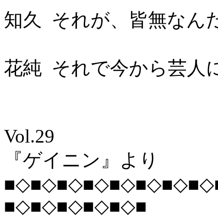
知久 それが、皆無なん
花純 それで今から芸人
Vol.29
『ゲイニン』より
■◇■◇■◇■◇■◇■◇■◇■◇
■◇■◇■◇■◇■◇■