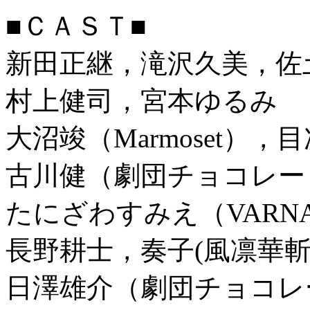
■ＣＡＳＴ■
新田正継，滝沢久美，佐
村上健司，宮本ゆるみ
大沼竣（Marmoset），
古川健（劇団チョコレー
たにざわすみえ（VARNA -Th
長野耕士，奏子(風凛華
日澤雄介（劇団チョコレ