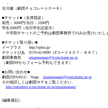
・
古川健（劇団チョコレートケーキ）
■チケット■（全席指定）
前売：3000円/当日：3300円
学生2000円（当日学生証提示）
※学割チケットのご予約は劇団事務所でのみお受けいたし
■チケット取り扱い■
イープラス http://eplus.jp/
チケットぴあ 0570-02-9999（Pコード４０７－８９７）
劇団事務所
zipangustage@jcom.home.ne.jp
（劇団HPからフォーム予約もできます）
■お問い合わせ■
劇団ZIPANGU Stage
zipangustage@jcom.home.ne.jp
その他詳しくは劇団ＨＰをご覧ください。
http://members.jcom.home.ne.jp/zipangustage/
(編集後記）