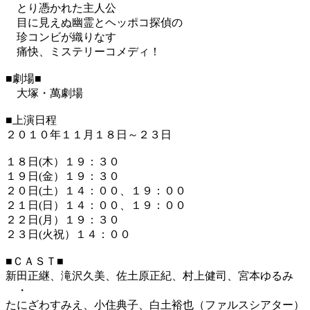
とり憑かれた主人公
目に見えぬ幽霊とヘッポコ探偵の
珍コンビが織りなす
痛快、ミステリーコメディ！
■劇場■
大塚・萬劇場
■上演日程
２０１０年１１月１８日～２３日
１８日(木）１９：３０
１９日(金）１９：３０
２０日(土）１４：００、１９：００
２１日(日）１４：００、１９：００
２２日(月）１９：３０
２３日(火祝）１４：００
■ＣＡＳＴ■
新田正継、滝沢久美、佐土原正紀、村上健司、宮本ゆるみ
・
たにざわすみえ、小住典子、白土裕也（ファルスシアター）