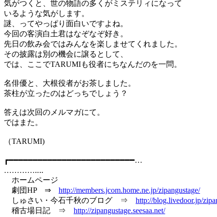
気がつくと、世の物語の多くがミステリィになって
いるような気がします。
謎、ってやっぱり面白いですよね。
今回の客演白土君はなぞなぞ好き。
先日の飲み会ではみんなを楽しませてくれました。
その披露は別の機会に譲るとして、
では、ここでTARUMIも役者にちなんだのを一問。
名俳優と、大根役者がお茶しました。
茶柱が立ったのはどっちでしょう？
答えは次回のメルマガにて。
ではまた。
（TARUMI)
┏━━━━━━━━━━━━━━━━━━━━━━━━━━…
…………‥‥
ホームページ
劇団HP ⇒
http://members.jcom.home.ne.jp/zipangustage/
しゅさい・今石千秋のブログ ⇒
http://blog.livedoor.jp/zip
稽古場日記 ⇒
http://zipangustage.seesaa.net/