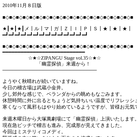
2010年11月８日版
■◇■◇■◇■◇■◇■◇■◇■◇■◇■◇■◇■◇■◇■◇■◇■◇■◇■◇■◇■
★┃★┃★┃メ┃ル┃マ┃ガ┃Ｚ┃Ｉ┃Ｐ┃Ｓ┃★┃★┃★┃
━┛━┛━┛━┛━┛━┛━┛━┛━┛━┛━┛━┛━┛━┛
■◇■◇■◇■◇■◇■◇■◇■◇■◇■◇■◇■◇■◇■◇■◇■◇■◇■◇■◇■
━━━━━━━━━━━━━━━━━━━━━━━━━━━
☆★☆ZIPANGU Stage vol.35☆★☆
「幽霊探偵」来週から！
────────────────────────────
ようやく秋晴れが続いていますね。
今日の稽古場は武蔵小金井。
少し郊外な感じで、ベランダからの眺めもなごみます。
休憩時間に外に出るとちょうど気持ちいい温度でリフレッシ
寒くなって風邪もはやり始めているようですが、皆様お元気
来週木曜日から大塚萬劇場にて「幽霊探偵」上演いたします
現在急ピッチで稽古も進み、完成形が見えてきました。
今回はミステリィコメディ。