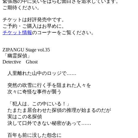
緊張感の中に笑いをはらむ面白さを追求しています。
ご期待ください。
チケットは好評発売中です。
ご予約・ご購入はお早めに。
チケット情報
のコーナーをご覧ください。
ZIPANGU Stage vol.35
「幽霊探偵」
Detective Ghost
人里離れた山中のロッジで……
突然の吹雪に行く手を阻まれた人々を
次々に奇怪な事件が襲う
「犯人は、この中にいる！」
たまたま居合わせた探偵の推理が始まるのだが
実はこの名探偵
決して口外できない秘密があって……
百年も前に没した怨念に