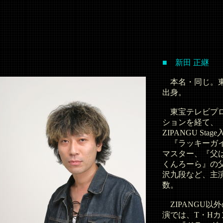
■ 新田 正継
本名・同じ。
出身。
東宝テレビプ
ションを経て、
ZIPANGU Stag
『ラッキーガ
マスター、『父
くんろーら』の
沢九段など、主
数。
ZIPANGU以
演では、T・Hカ