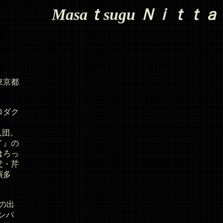
Masaｔsugu Ｎｉｔｔａ
東京都
ロダク
e入団。
イ』の
はろっ
父・芹
演多
外の出
ンパ