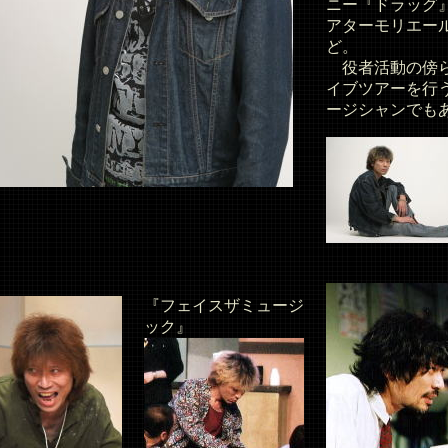
ニー『ドラッグ』
アターモリエール
ど。
役者活動の傍
イブツアーを行
ージシャンでも
『フェイスザミュージ
ック』