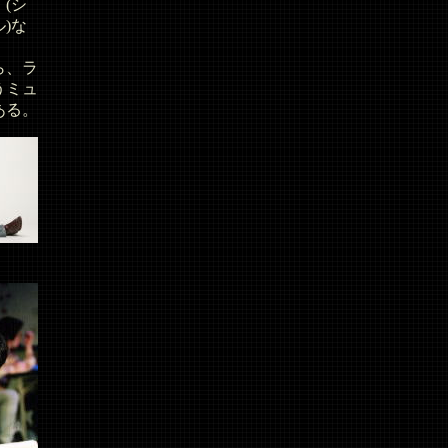
(シ
)な
ら、ラ
うミュ
ある。