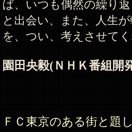
ば、いつも偶然の繰り返
と出会い、また、人生が
を、つい、考えさせてく
園田央毅(ＮＨＫ番組開発
ＦＣ東京のある街と題