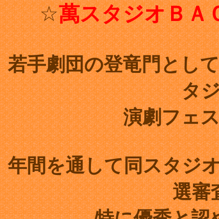
☆
萬スタジオＢＡ
若手劇団の登竜門として
タ
演劇フェ
年間を通して同スタジ
選審
特に優秀と認