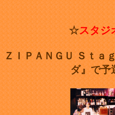
☆
スタジ
ＺＩＰＡＮＧＵ Ｓｔａ
ダ』で予