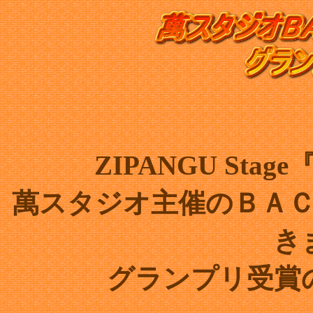
ZIPANGU St
萬スタジオ主催のＢＡ
き
グランプリ受賞