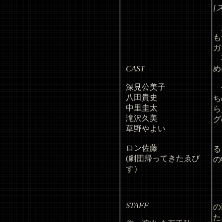
[
店
も
ガ
不
CAST
め
深見公美子
何
八田貴史
ち
中里圭太
ら
滝沢久美
グ
草野やよい
1
ロン佐藤
る
(劇団帰ってきたゑび
の
す）
STAFF
の
た