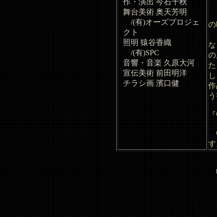
作・演出 今石千秋
舞台美術 奥天芳明
ロ
/(有)オーズプロジェ
の
クト
ま
照明 猿谷香織
な
/(有)SPC
の
音響・音楽 久原大河
た
宣伝美術 前田明洋
し
チラシ画 濱口健
作
う
『
中
す