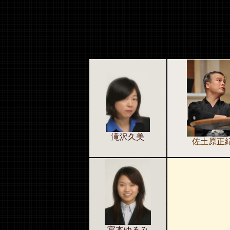
滝沢久美
佐土原正
宮本ゆるみ