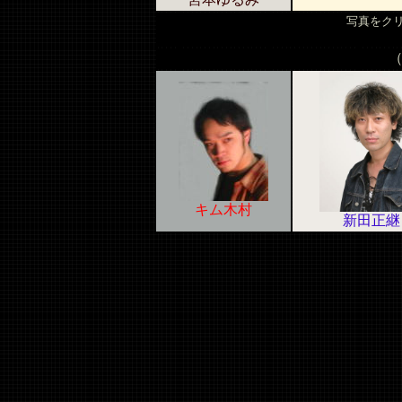
写真をク
（
キム木村
新田正継